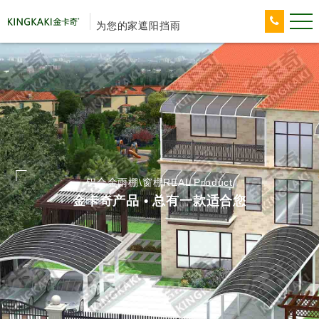
为您的家遮阳挡雨
铝合金雨棚\窗棚REAL Product
金卡奇产品 • 总有一款适合您